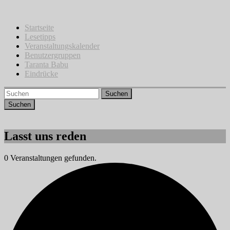
Zum
Inhalt
springen
Startseite
Lesetipps
Veranstaltungskalender
Benutzergruppen
Taranta Babu
Eindrücke
Suchen
Lasst uns reden
0 Veranstaltungen gefunden.