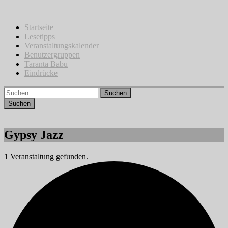
Zum
Inhalt
springen
Startseite
Lesetipps
Veranstaltungskalender
Benutzergruppen
Taranta Babu
Eindrücke
Suchen
Gypsy Jazz
1 Veranstaltung gefunden.