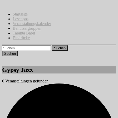
Zum
Inhalt
springen
Startseite
Lesetipps
Veranstaltungskalender
Benutzergruppen
Taranta Babu
Eindrücke
Suchen
Gypsy Jazz
0 Veranstaltungen gefunden.