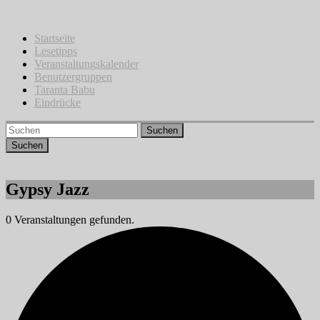
Zum
Inhalt
springen
Startseite
Lesetipps
Veranstaltungskalender
Benutzergruppen
Taranta Babu
Eindrücke
Suchen
Gypsy Jazz
0 Veranstaltungen gefunden.