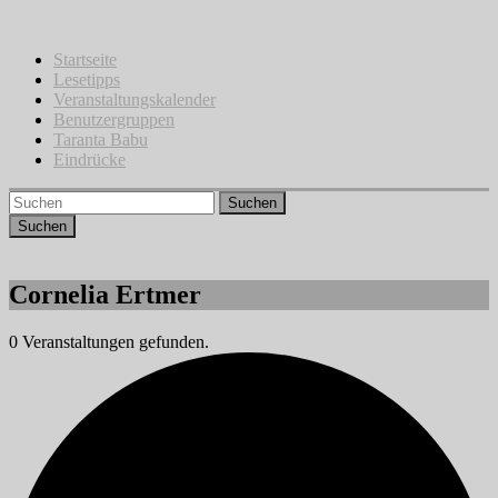
Zum
Inhalt
springen
Startseite
Lesetipps
Veranstaltungskalender
Benutzergruppen
Taranta Babu
Eindrücke
Suchen
Cornelia Ertmer
0 Veranstaltungen gefunden.