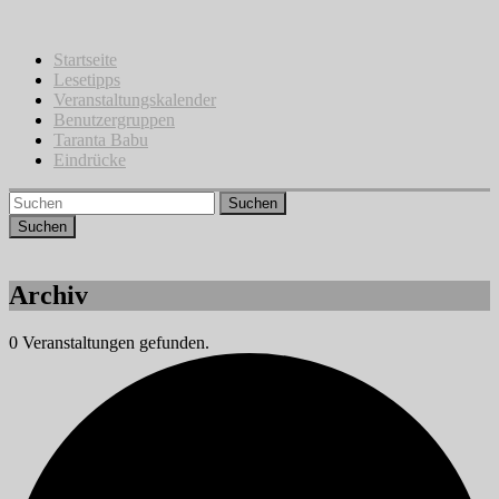
Zum
Inhalt
springen
Startseite
Lesetipps
Veranstaltungskalender
Benutzergruppen
Taranta Babu
Eindrücke
Suchen
Archiv
0 Veranstaltungen gefunden.