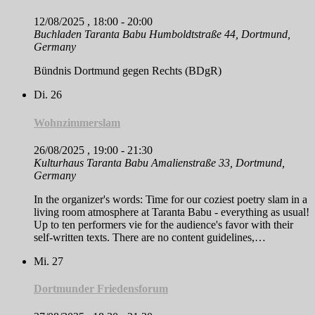
12/08/2025 , 18:00
-
20:00
Buchladen Taranta Babu
Humboldtstraße 44, Dortmund,
Germany
Bündnis Dortmund gegen Rechts (BDgR)
Di.
26
Wohnzimmerslam
26/08/2025 , 19:00
-
21:30
Kulturhaus Taranta Babu
Amalienstraße 33, Dortmund,
Germany
In the organizer's words: Time for our coziest poetry slam in a
living room atmosphere at Taranta Babu - everything as usual!
Up to ten performers vie for the audience's favor with their
self-written texts. There are no content guidelines,…
Mi.
27
Dortmunder Friedensforum