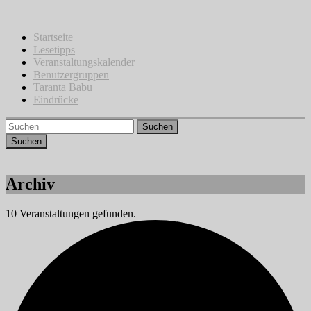
Zum
Inhalt
springen
Startseite
Lesetipps
Veranstaltungskalender
Benutzergruppen
Taranta Babu
Eindrücke
Suchen
Archiv
10 Veranstaltungen gefunden.