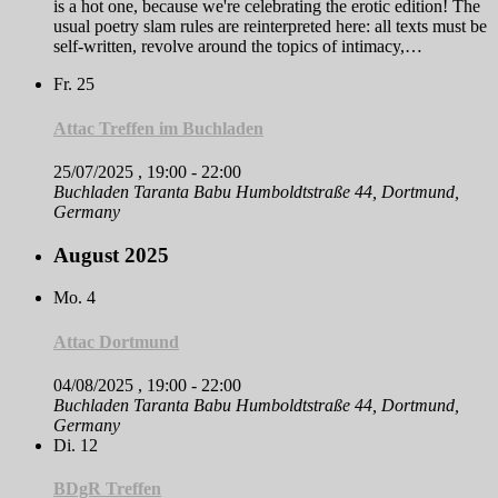
is a hot one, because we're celebrating the erotic edition! The
usual poetry slam rules are reinterpreted here: all texts must be
self-written, revolve around the topics of intimacy,…
Fr.
25
Attac Treffen im Buchladen
25/07/2025 , 19:00
-
22:00
Buchladen Taranta Babu
Humboldtstraße 44, Dortmund,
Germany
August 2025
Mo.
4
Attac Dortmund
04/08/2025 , 19:00
-
22:00
Buchladen Taranta Babu
Humboldtstraße 44, Dortmund,
Germany
Di.
12
BDgR Treffen