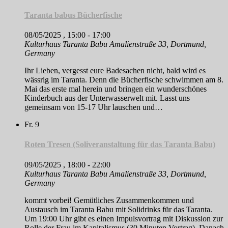
Taranta babus Bücherfische
08/05/2025 , 15:00
-
17:00
Kulturhaus Taranta Babu
Amalienstraße 33, Dortmund,
Germany
Ihr Lieben, vergesst eure Badesachen nicht, bald wird es
wässrig im Taranta. Denn die Bücherfische schwimmen am 8.
Mai das erste mal herein und bringen ein wunderschönes
Kinderbuch aus der Unterwasserwelt mit. Lasst uns
gemeinsam von 15-17 Uhr lauschen und…
Fr.
9
Roten Tresen (Soliveranstaltung für das Taranta Babu)
09/05/2025 , 18:00
-
22:00
Kulturhaus Taranta Babu
Amalienstraße 33, Dortmund,
Germany
kommt vorbei! Gemütliches Zusammenkommen und
Austausch im Taranta Babu mit Solidrinks für das Taranta.
Um 19:00 Uhr gibt es einen Impulsvortrag mit Diskussion zur
Rolle der Frau im Kapitalismus (30 Minuten Vortrag). Danach