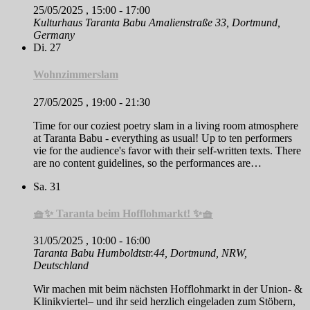
25/05/2025 , 15:00
-
17:00
Kulturhaus Taranta Babu
Amalienstraße 33, Dortmund,
Germany
Di.
27
Wohnzimmerslam
27/05/2025 , 19:00
-
21:30
Time for our coziest poetry slam in a living room atmosphere
at Taranta Babu - everything as usual! Up to ten performers
vie for the audience's favor with their self-written texts. There
are no content guidelines, so the performances are…
Sa.
31
🧺✨ Taranta beim Hofflohmarkt! ✨🧺
31/05/2025 , 10:00
-
16:00
Taranta Babu
Humboldtstr.44, Dortmund, NRW,
Deutschland
Wir machen mit beim nächsten Hofflohmarkt in der Union- &
Klinikviertel– und ihr seid herzlich eingeladen zum Stöbern,