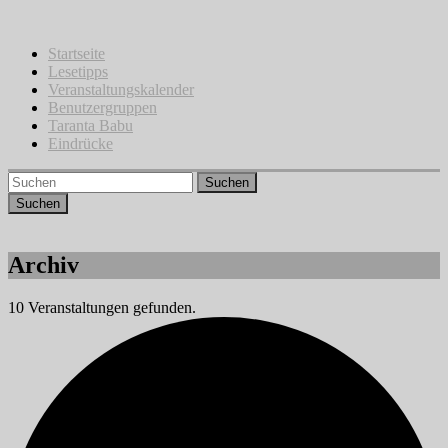
Zum
Inhalt
springen
Startseite
Lesetipps
Veranstaltungskalender
Benutzergruppen
Taranta Babu
Eindrücke
Suchen
Archiv
10 Veranstaltungen gefunden.