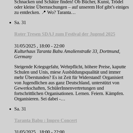
Schnacken und Schätze finden! Ob Bücher, Kunst, Trödel
oder kleine Überraschungen – auf unserem Hof gibt’s einiges
zu entdecken. 📍 Wo? Taranta…
Sa.
31
Roter Tresen SDAJ zum Festival der Jugend 2025
31/05/2025 , 18:00
-
22:00
Kulturhaus Taranta Babu
Amalienstraße 33, Dortmund,
Germany
Steigende Kriegsgefahr, Wehrpflicht, höhere Preise, kaputte
Schulen und Unis, miese Ausbildungsqualität und immer
mehr Überstunden? Es ist Zeit für Widerstand! Organisiert
von Jugendlichen aus ganz Deutschland, unterstützt von
Gewerkschaften, SchülerInnenvertretungen und
fortschrittlichen Organisationen. Lernen. Feiern. Kämpfen.
Organisieren. Sei dabei -…
Sa.
31
Taranta Babu : Impro Concert
31/05/2025 , 18:00
-
22:00