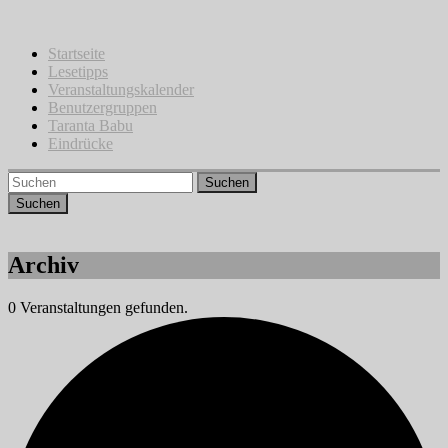
Zum
Inhalt
springen
Startseite
Lesetipps
Veranstaltungskalender
Benutzergruppen
Taranta Babu
Eindrücke
Suchen
Archiv
0 Veranstaltungen gefunden.