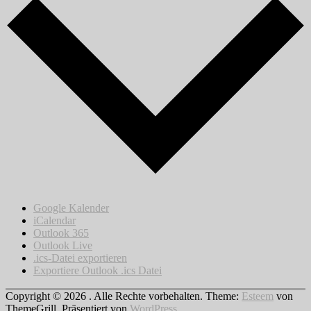
Google Kalender
iCalendar
Outlook 365
Outlook Live
.ics-Datei exportieren
Exportiere Outlook .ics Datei
Copyright © 2026
. Alle Rechte vorbehalten. Theme:
Esteem
von
ThemeGrill. Präsentiert von
WordPress
.