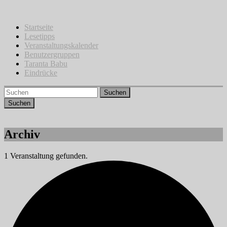
Zum
Inhalt
springen
Startseite
Lesetipps
Veranstaltungskalender
Benutzergruppen
Taranta Babu
Eindrücke
Suchen
Archiv
1 Veranstaltung gefunden.