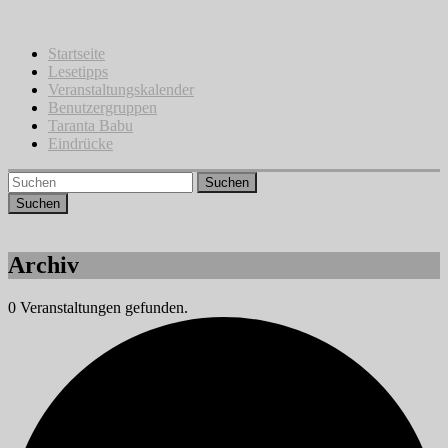
Zum
Inhalt
springen
Startseite
Lesetipps
Veranstaltungskalender
Benutzergruppen
Taranta Babu
Eindrücke
Suchen
Archiv
0 Veranstaltungen gefunden.