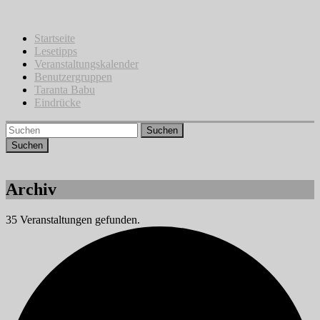
Zum
Inhalt
springen
Startseite
Lesetipps
Veranstaltungskalender
Benutzergruppen
Taranta Babu
Eindrücke
Suchen
Archiv
35 Veranstaltungen gefunden.