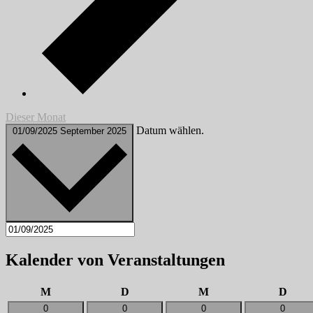
Dieser Monat
Datum wählen.
01/09/2025
September 2025
Kalender von Veranstaltungen
Montag
Dienstag
Mittwoch
Donn
M
D
M
D
0
0
0
0