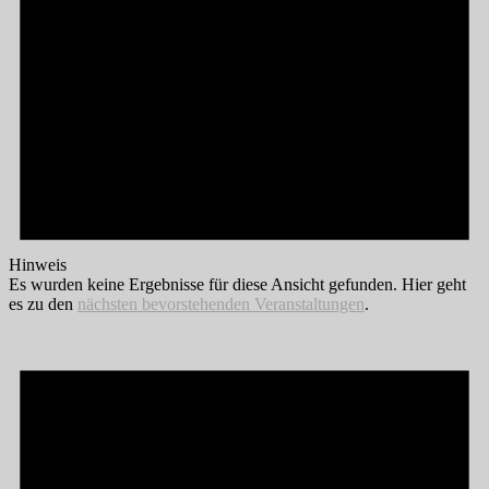
Hinweis
Es wurden keine Ergebnisse für diese Ansicht gefunden. Hier geht
es zu den
nächsten bevorstehenden Veranstaltungen
.