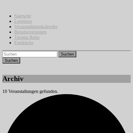
Zum
Inhalt
springen
Startseite
Lesetipps
Veranstaltungskalender
Benutzergruppen
Taranta Babu
Eindrücke
Suchen
Archiv
10 Veranstaltungen gefunden.