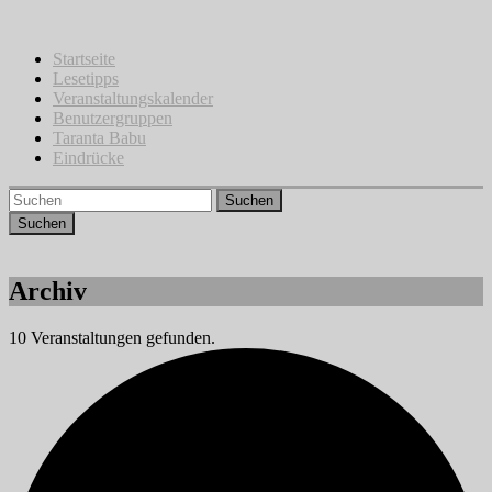
Zum
Inhalt
springen
Startseite
Lesetipps
Veranstaltungskalender
Benutzergruppen
Taranta Babu
Eindrücke
Suchen
Archiv
10 Veranstaltungen gefunden.