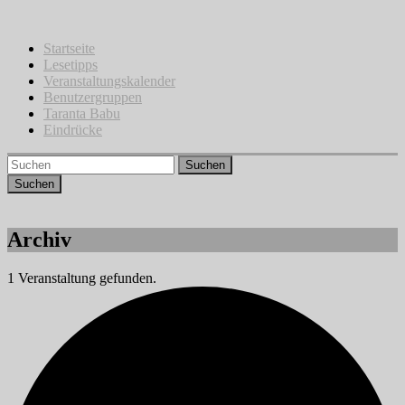
Zum
Inhalt
springen
Startseite
Lesetipps
Veranstaltungskalender
Benutzergruppen
Taranta Babu
Eindrücke
Suchen
Archiv
1 Veranstaltung gefunden.