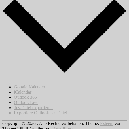
Google Kalender
iCalendar
Outlook 365
Outlook Live
.ics-Datei exportieren
Exportiere Outlook .ics Datei
Copyright © 2026
. Alle Rechte vorbehalten. Theme:
Esteem
von
ThemeGrill. Präsentiert von
WordPress
.