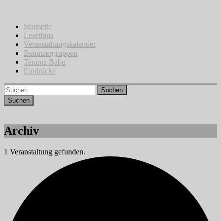
Zum
Inhalt
springen
Startseite
Lesetipps
Veranstaltungskalender
Benutzergruppen
Taranta Babu
Eindrücke
Suchen
Archiv
1 Veranstaltung gefunden.