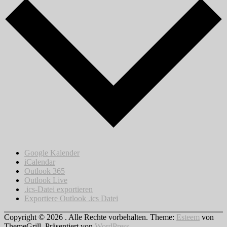
Google Kalender
iCalendar
Outlook 365
Outlook Live
.ics-Datei exportieren
Exportiere Outlook .ics Datei
Copyright © 2026
. Alle Rechte vorbehalten. Theme:
Esteem
von
ThemeGrill. Präsentiert von
WordPress
.