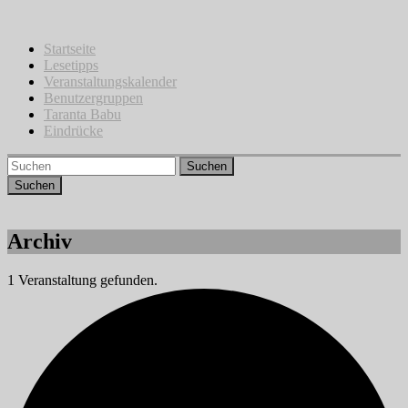
Zum
Inhalt
springen
Startseite
Lesetipps
Veranstaltungskalender
Benutzergruppen
Taranta Babu
Eindrücke
Suchen
Archiv
1 Veranstaltung gefunden.