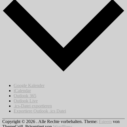
Google Kalender
iCalendar
Outlook 365
Outlook Live
.ics-Datei exportieren
Exportiere Outlook .ics Datei
Copyright © 2026
. Alle Rechte vorbehalten. Theme:
Esteem
von
ThemeGrill. Präsentiert von
WordPress
.