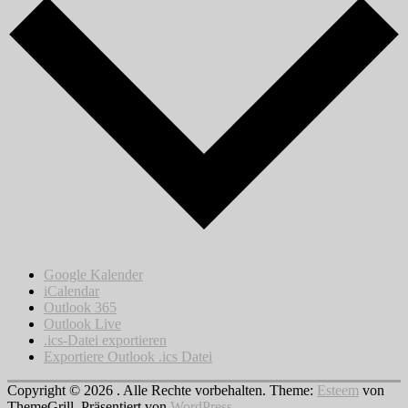
Google Kalender
iCalendar
Outlook 365
Outlook Live
.ics-Datei exportieren
Exportiere Outlook .ics Datei
Copyright © 2026
. Alle Rechte vorbehalten. Theme:
Esteem
von
ThemeGrill. Präsentiert von
WordPress
.