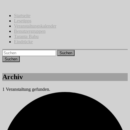
Zum
Inhalt
springen
Startseite
Lesetipps
Veranstaltungskalender
Benutzergruppen
Taranta Babu
Eindrücke
Suchen
Archiv
1 Veranstaltung gefunden.