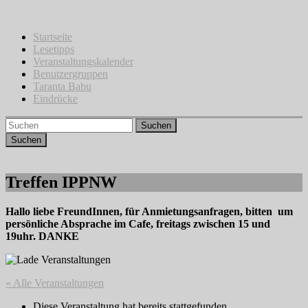
Zum
Inhalt
springen
Startseite
Lesetipps
Veranstaltungskalender
Benutzergruppen
Taranta Babu
Eindrücke
Suchen
Treffen IPPNW
Hallo liebe FreundInnen, für Anmietungsanfragen, bitten um
persönliche Absprache im Cafe, freitags zwischen 15 und
19uhr. DANKE
« Alle Veranstaltungen
Diese Veranstaltung hat bereits stattgefunden.