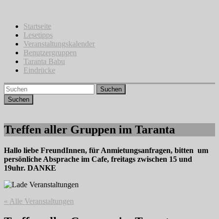
Zum
Inhalt
springen
Startseite
Lesetipps
Veranstaltungskalender
Benutzergruppen
Taranta Babu
Eindrücke
Suchen
Treffen aller Gruppen im Taranta
Hallo liebe FreundInnen, für Anmietungsanfragen, bitten um
persönliche Absprache im Cafe, freitags zwischen 15 und
19uhr. DANKE
« Alle Veranstaltungen