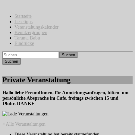
Zum
Inhalt
springen
Startseite
Lesetipps
Veranstaltungskalender
Benutzergruppen
Taranta Babu
Eindrücke
Suchen
Private Veranstaltung
Hallo liebe FreundInnen, für Anmietungsanfragen, bitten um
persönliche Absprache im Cafe, freitags zwischen 15 und
19uhr. DANKE
« Alle Veranstaltungen
Diese Veranstaltung hat bereits stattgefunden.