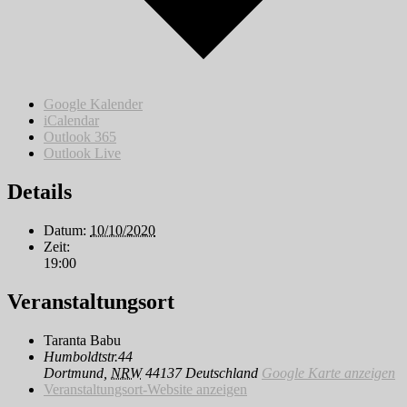
Google Kalender
iCalendar
Outlook 365
Outlook Live
Details
Datum:
10/10/2020
Zeit:
19:00
Veranstaltungsort
Taranta Babu
Humboldtstr.44
Dortmund
,
NRW
44137
Deutschland
Google Karte anzeigen
Veranstaltungsort-Website anzeigen