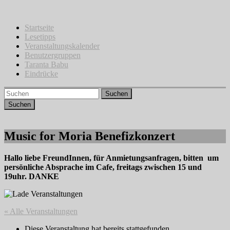
Zum
Inhalt
springen
Startseite
Lesetipps
Veranstaltungskalender
Benutzergruppen
Taranta Babu
Eindrücke
Suchen
Music for Moria Benefizkonzert
Hallo liebe FreundInnen, für Anmietungsanfragen, bitten um
persönliche Absprache im Cafe, freitags zwischen 15 und
19uhr. DANKE
« Alle Veranstaltungen
Diese Veranstaltung hat bereits stattgefunden.