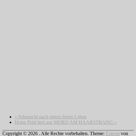
«
Sehnsucht nach einem freien Leben
Heinz Pohl liest aus MORD AM HAARSTRANG
»
Copyright © 2026
. Alle Rechte vorbehalten. Theme:
Esteem
von