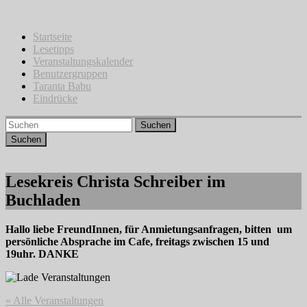
Zum
Inhalt
springen
Startseite
Lesetipps
Veranstaltungskalender
Benutzergruppen
Taranta Babu
Eindrücke
Suchen
Lesekreis Christa Schreiber im
Buchladen
Hallo liebe FreundInnen, für Anmietungsanfragen, bitten um
persönliche Absprache im Cafe, freitags zwischen 15 und
19uhr. DANKE
« Alle Veranstaltungen