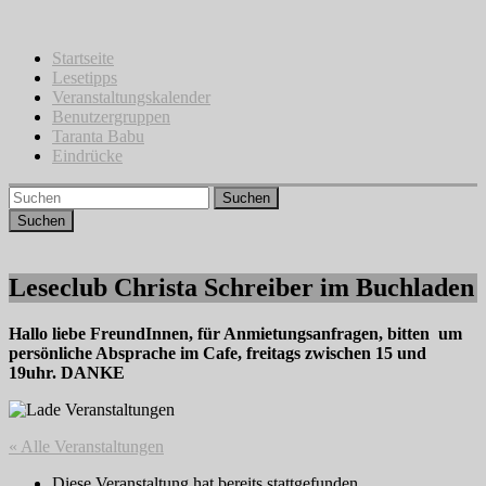
Zum
Inhalt
springen
Startseite
Lesetipps
Veranstaltungskalender
Benutzergruppen
Taranta Babu
Eindrücke
Suchen
Leseclub Christa Schreiber im Buchladen
Hallo liebe FreundInnen, für Anmietungsanfragen, bitten um
persönliche Absprache im Cafe, freitags zwischen 15 und
19uhr. DANKE
« Alle Veranstaltungen
Diese Veranstaltung hat bereits stattgefunden.