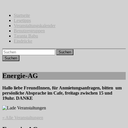
Zum
Inhalt
springen
Startseite
Lesetipps
Veranstaltungskalender
Benutzergruppen
Taranta Babu
Eindrücke
Suchen
Energie-AG
Hallo liebe FreundInnen, für Anmietungsanfragen, bitten um
persönliche Absprache im Cafe, freitags zwischen 15 und
19uhr. DANKE
« Alle Veranstaltungen