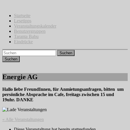
Zum
Inhalt
springen
Startseite
Lesetipps
Veranstaltungskalender
Benutzergruppen
Taranta Babu
Eindrücke
Suchen
Energie AG
Hallo liebe FreundInnen, für Anmietungsanfragen, bitten um
persönliche Absprache im Cafe, freitags zwischen 15 und
19uhr. DANKE
« Alle Veranstaltungen
Diese Veranstaltung hat bereits stattgefunden.