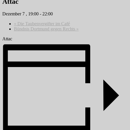
Attac
Dezember 7 , 19:00
-
22:00
«
Die Taubenvergifter im Café
Bündnis Dortmund gegen Rechts
»
Attac