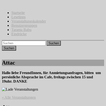
Zum
Inhalt
springen
Startseite
Lesetipps
Veranstaltungskalender
Benutzergruppen
Taranta Babu
Eindrücke
Suchen
Attac
Hallo liebe FreundInnen, für Anmietungsanfragen, bitten um
persönliche Absprache im Cafe, freitags zwischen 15 und
19uhr. DANKE
« Alle Veranstaltungen