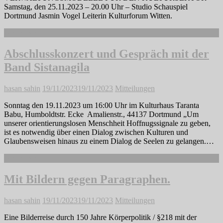
Samstag, den 25.11.2023 – 20.00 Uhr – Studio Schauspiel
Dortmund Jasmin Vogel Leiterin Kulturforum Witten.
Weiterlesen
Abschlusskonzert und Gespräch mit der
Band Sistanagila
hasan sahin
19/11/2023
19/11/2023
Mitteilungen
Sonntag den 19.11.2023 um 16:00 Uhr im Kulturhaus Taranta
Babu, Humboldtstr. Ecke Amalienstr., 44137 Dortmund „Um
unserer orientierungslosen Menschheit Hoffnugssignale zu geben,
ist es notwendig über einen Dialog zwischen Kulturen und
Glaubensweisen hinaus zu einem Dialog de Seelen zu gelangen.…
Weiterlesen
Mit Bildern gegen Paragraphen.
hasan sahin
19/11/2023
19/11/2023
Mitteilungen
Eine Bilderreise durch 150 Jahre Körperpolitik / §218 mit der