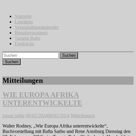
Zum
Inhalt
springen
Startseite
Lesetipps
Veranstaltungskalender
Benutzergruppen
Taranta Babu
Eindrücke
Suchen
Mitteilungen
WIE EUROPA AFRIKA
UNTERENTWICKELTE
hasan sahin
06/02/2024
06/02/2024
Mitteilungen
Walter Rodney, „Wie Europa Afrika unterentwickelte“,
Buchvorstellung mit Bafta Sarbo und Rene Arnsburg Dienstag den