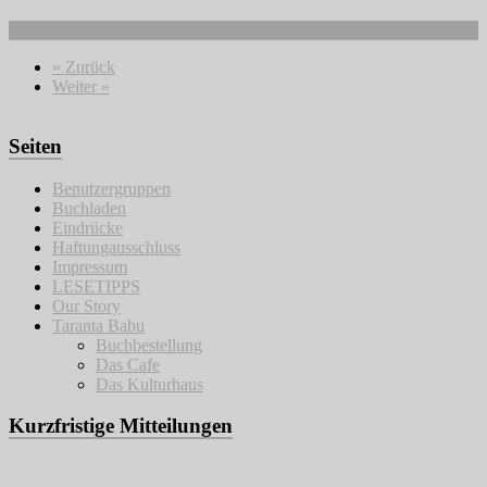
Weiterlesen
« Zurück
Weiter »
Seiten
Benutzergruppen
Buchladen
Eindrücke
Haftungausschluss
Impressum
LESETIPPS
Our Story
Taranta Babu
Buchbestellung
Das Cafe
Das Kulturhaus
Kurzfristige Mitteilungen