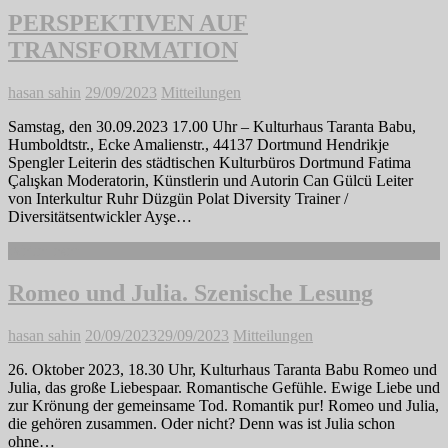
PERSPEKTIVEN AUF
TRANSFORMATION
hasan sahin
29/09/2023
Mitteilungen
Samstag, den 30.09.2023 17.00 Uhr – Kulturhaus Taranta Babu,
Humboldtstr., Ecke Amalienstr., 44137 Dortmund Hendrikje
Spengler Leiterin des städtischen Kulturbüros Dortmund Fatima
Çalışkan Moderatorin, Künstlerin und Autorin Can Gülcü Leiter
von Interkultur Ruhr Düzgün Polat Diversity Trainer /
Diversitätsentwickler Ayşe…
Weiterlesen
Romeo und Julia. Szenische Lesung
hasan sahin
20/09/2023
29/09/2023
Mitteilungen
26. Oktober 2023, 18.30 Uhr, Kulturhaus Taranta Babu Romeo und
Julia, das große Liebespaar. Romantische Gefühle. Ewige Liebe und
zur Krönung der gemeinsame Tod. Romantik pur! Romeo und Julia,
die gehören zusammen. Oder nicht? Denn was ist Julia schon
ohne…