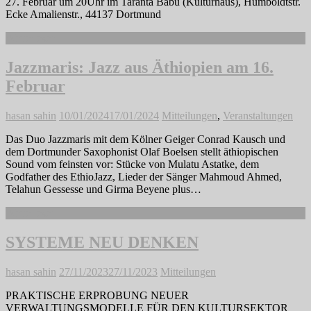
27. Februar um 20Uhr im Taranta Babu (Kulturhaus), Humboldtstr.
Ecke Amalienstr., 44137 Dortmund
Weiterlesen
Jazzmaris: Jazz aus Äthiopien am 16.
Februar
hasan sahin
10/01/2024
17/01/2024
Mitteilungen
,
Veranstaltungen
Das Duo Jazzmaris mit dem Kölner Geiger Conrad Kausch und
dem Dortmunder Saxophonist Olaf Boelsen stellt äthiopischen
Sound vom feinsten vor: Stücke von Mulatu Astatke, dem
Godfather des EthioJazz, Lieder der Sänger Mahmoud Ahmed,
Telahun Gessesse und Girma Beyene plus…
Weiterlesen
SYSTEME NEU DENKEN
hasan sahin
27/11/2023
27/11/2023
Mitteilungen
PRAKTISCHE ERPROBUNG NEUER
VERWALTUNGSMODELLE FÜR DEN KULTURSEKTOR