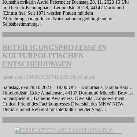
Kunsthistorikerin Astrid Petermeier Dienstag 28. 11. 2023 19 Uhr
im Dietrich-Keuninghaus, Leopoldstr. 50-58, 44147 Dortmund
(Eintritt frei) Seit 1871 werden Frauen mit dem
Abtreibungsparagrafen in Notsituationen gedrängt und der
Selbstbestimmung…
Weiterlesen
BETEILIGUNGSPROZESSE IN
KULTURPOLITISCHEN
ENTSCHEIDUNGEN
hasan sahin
29/09/2023
27/11/2023
Mitteilungen
Samstag, den 28.10.2023 – 18.00 Uhr – Kulturhaus Taranta Babu,
Humboldtstr., Ecke Amalienstr., 44137 Dortmund Michelle Bray ist
Schauspielerin, Trainerin Awareness, Diversität, Empowerment,
Critical Friend des Fachkongresses Diversität des MKW NRW.
Deniz Elbir ist Referent für Interkultur bei der Stadt…
Weiterlesen