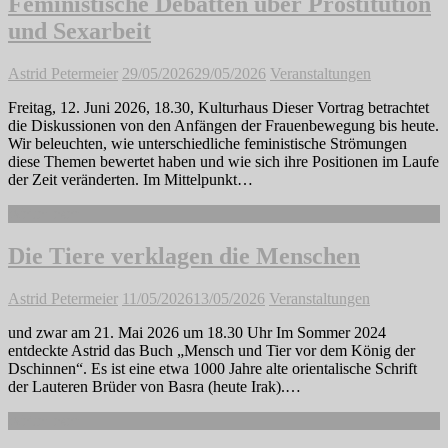
Feministische Debatten über Prostitution
und Sexarbeit
Astrid Petermeier
29/05/2026
29/05/2026
Veranstaltungen
Freitag, 12. Juni 2026, 18.30, Kulturhaus Dieser Vortrag betrachtet
die Diskussionen von den Anfängen der Frauenbewegung bis heute.
Wir beleuchten, wie unterschiedliche feministische Strömungen
diese Themen bewertet haben und wie sich ihre Positionen im Laufe
der Zeit veränderten. Im Mittelpunkt…
Weiterlesen
Die Tiere verklagen die Menschen
Astrid Petermeier
11/05/2026
13/05/2026
Veranstaltungen
und zwar am 21. Mai 2026 um 18.30 Uhr Im Sommer 2024
entdeckte Astrid das Buch „Mensch und Tier vor dem König der
Dschinnen“. Es ist eine etwa 1000 Jahre alte orientalische Schrift
der Lauteren Brüder von Basra (heute Irak).…
Weiterlesen