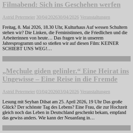
Filmabend: Sich ins Geschehen werfen
Astrid Petermeier
30/04/2026
30/04/2026
Veranstaltungen
Freitag, 8. Mai 2026, 18.30 Uhr, Kulturhaus Auf wessen Schultern
stehen wir? Die Linken, die Feministinnen, die Friedlichen und die
Arbeiterinnen von heute… Das fragen wir in unserem
Jahresprogramm und so stießen wir auf diesen Film: KEINER
SCHIEBT UNS WEG!…
Weiterlesen
„Meçhule giden gelinler.“ Eine Heirat ins
Ungewisse – Eine Reise in die Fremde
Astrid Petermeier
03/04/2026
03/04/2026
Veranstaltungen
Lesung mit Seyhan Dilsat am 25. April 2026, 19 Uhr Das große
Glück? Der schönste Tag des Lebens? Eine Frau, die zur Hochzeit
gleich noch das Leben in Deutschland geschenkt bekam, empfand
das gewiss anders. Wie kann der Neuanfang in…
Weiterlesen