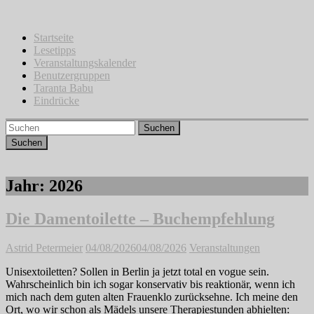
Zum
Inhalt
springen
Startseite
Lesetipps
Veranstaltungskalender
Benutzergruppen
Taranta Babu
Eindrücke
Suchen
Jahr:
2026
Die Damentoilette – Buchempfehlung
Astrid Petermeier
04/08/2026
04/08/2026
Veranstaltungen
Unisextoiletten? Sollen in Berlin ja jetzt total en vogue sein.
Wahrscheinlich bin ich sogar konservativ bis reaktionär, wenn ich
mich nach dem guten alten Frauenklo zurücksehne. Ich meine den
Ort, wo wir schon als Mädels unsere Therapiestunden abhielten: