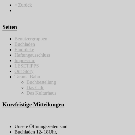
« Zurück
Seiten
Benutzergruppen
Buchladen
Eindrücke
Haftungausschluss
Impressum
LESETIPPS
Our Story
Taranta Babu
Buchbestellung
Das Cafe
Das Kulturhaus
Kurzfristige Mitteilungen
Unsere Öffnungszeiten sind
Buchladen 12- 18Uhr,