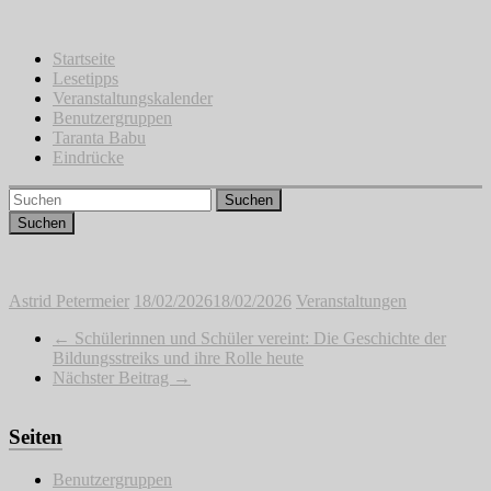
Zum
Inhalt
springen
Startseite
Lesetipps
Veranstaltungskalender
Benutzergruppen
Taranta Babu
Eindrücke
Suchen
Astrid Petermeier
18/02/2026
18/02/2026
Veranstaltungen
←
Schülerinnen und Schüler vereint: Die Geschichte der
Bildungsstreiks und ihre Rolle heute
Nächster Beitrag
→
Seiten
Benutzergruppen