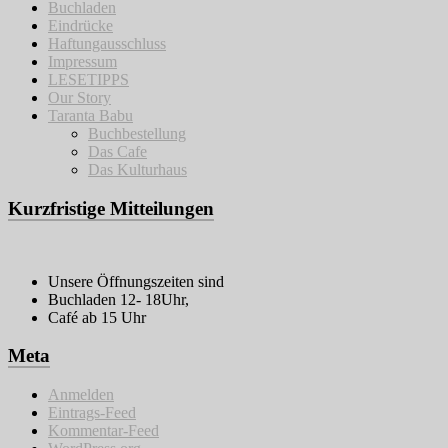
Buchladen
Eindrücke
Haftungausschluss
Impressum
LESETIPPS
Our Story
Taranta Babu
Buchbestellung
Das Cafe
Das Kulturhaus
Kurzfristige Mitteilungen
Unsere Öffnungszeiten sind
Buchladen 12- 18Uhr,
Café ab 15 Uhr
Meta
Anmelden
Eintrags-Feed
Kommentar-Feed