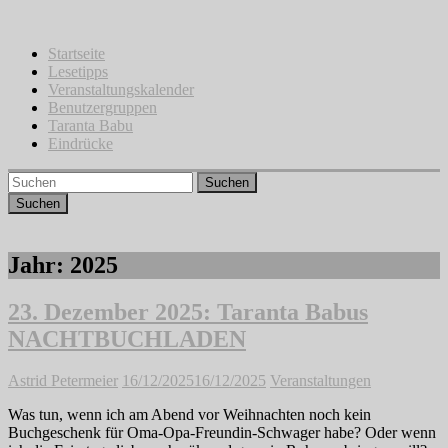
Zum
Inhalt
springen
Startseite
Lesetipps
Veranstaltungskalender
Benutzergruppen
Taranta Babu
Eindrücke
Suchen
Jahr:
2025
23. Dezember 2025: Taranta Babus
NACHTBUCHLADEN
Astrid Petermeier
16/12/2025
16/12/2025
Veranstaltungen
Was tun, wenn ich am Abend vor Weihnachten noch kein
Buchgeschenk für Oma-Opa-Freundin-Schwager habe? Oder wenn