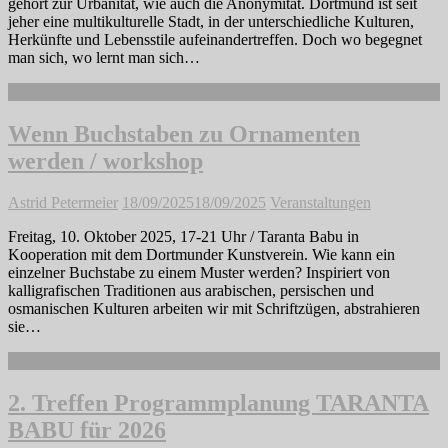
gehört zur Urbanität, wie auch die Anonymität. Dortmund ist seit
jeher eine multikulturelle Stadt, in der unterschiedliche Kulturen,
Herkünfte und Lebensstile aufeinandertreffen. Doch wo begegnet
man sich, wo lernt man sich…
Weiterlesen
Wenn Buchstaben zu Ornamenten
werden / workshop
Astrid Petermeier
18/09/2025
18/09/2025
Veranstaltungen
Freitag, 10. Oktober 2025, 17-21 Uhr / Taranta Babu in
Kooperation mit dem Dortmunder Kunstverein. Wie kann ein
einzelner Buchstabe zu einem Muster werden? Inspiriert von
kalligrafischen Traditionen aus arabischen, persischen und
osmanischen Kulturen arbeiten wir mit Schriftzügen, abstrahieren
sie…
Weiterlesen
2. Treffen Programmplanung TARANTA
BABU für 2026