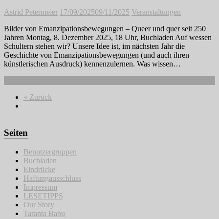
Astrid Petermeier
17/09/2025
09/11/2025
Veranstaltungen
Bilder von Emanzipationsbewegungen – Queer und quer seit 250
Jahren Montag, 8. Dezember 2025, 18 Uhr, Buchladen Auf wessen
Schultern stehen wir? Unsere Idee ist, im nächsten Jahr die
Geschichte von Emanzipationsbewegungen (und auch ihren
künstlerischen Ausdruck) kennenzulernen. Was wissen…
Weiterlesen
« Zurück
Seiten
Benutzergruppen
Buchladen
Eindrücke
Haftungausschluss
Impressum
LESETIPPS
Our Story
Taranta Babu