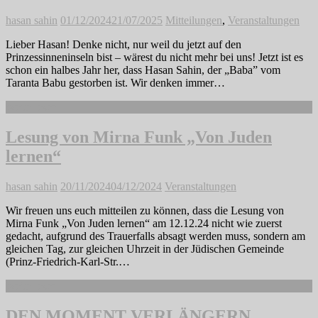
hasan sahin
01/12/2024
21/07/2025
Mitteilungen
,
Veranstaltungen
Lieber Hasan! Denke nicht, nur weil du jetzt auf den
Prinzessinneninseln bist – wärest du nicht mehr bei uns! Jetzt ist es
schon ein halbes Jahr her, dass Hasan Sahin, der „Baba” vom
Taranta Babu gestorben ist. Wir denken immer…
Weiterlesen
Lesung von Mirna Funk „Von Juden
lernen“
hasan sahin
20/11/2024
04/12/2024
Veranstaltungen
Wir freuen uns euch mitteilen zu können, dass die Lesung von
Mirna Funk „Von Juden lernen“ am 12.12.24 nicht wie zuerst
gedacht, aufgrund des Trauerfalls absagt werden muss, sondern am
gleichen Tag, zur gleichen Uhrzeit in der Jüdischen Gemeinde
(Prinz-Friedrich-Karl-Str.…
Weiterlesen
DEN MOMENT VERLÄNGERN