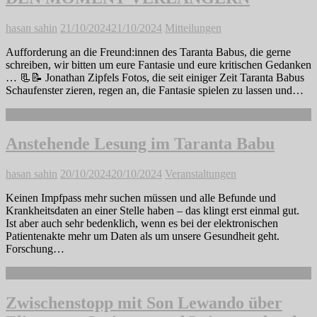
hasan sahin
21/10/2024
21/10/2024
Mitteilungen
Aufforderung an die Freund:innen des Taranta Babus, die gerne
schreiben, wir bitten um eure Fantasie und eure kritischen Gedanken
… 📃📝 Jonathan Zipfels Fotos, die seit einiger Zeit Taranta Babus
Schaufenster zieren, regen an, die Fantasie spielen zu lassen und…
Weiterlesen
Anstehende Lesung im Taranta Babu
hasan sahin
20/10/2024
20/10/2024
Veranstaltungen
Keinen Impfpass mehr suchen müssen und alle Befunde und
Krankheitsdaten an einer Stelle haben – das klingt erst einmal gut.
Ist aber auch sehr bedenklich, wenn es bei der elektronischen
Patientenakte mehr um Daten als um unsere Gesundheit geht.
Forschung…
Weiterlesen
Zwischenstopp mit Son Lewando über