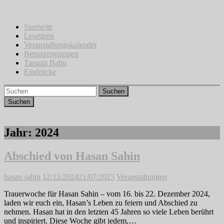
Zum
Inhalt
springen
Startseite
Lesetipps
Veranstaltungskalender
Benutzergruppen
Taranta Babu
Eindrücke
Suchen
Jahr:
2024
Abschied von Hasan Sahin
hasan sahin
12/12/2024
21/07/2025
Veranstaltungen
Trauerwoche für Hasan Sahin – vom 16. bis 22. Dezember 2024,
laden wir euch ein, Hasan’s Leben zu feiern und Abschied zu
nehmen. Hasan hat in den letzten 45 Jahren so viele Leben berührt
und inspiriert. Diese Woche gibt jedem,…