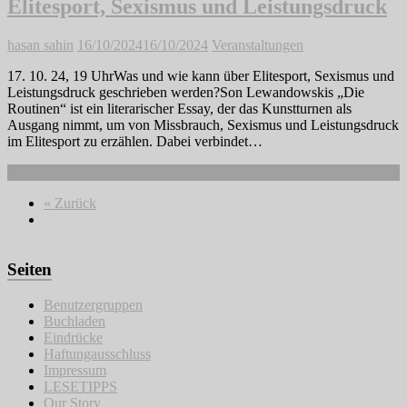
Elitesport, Sexismus und Leistungsdruck
hasan sahin
16/10/2024
16/10/2024
Veranstaltungen
17. 10. 24, 19 UhrWas und wie kann über Elitesport, Sexismus und
Leistungsdruck geschrieben werden?Son Lewandowskis „Die
Routinen“ ist ein literarischer Essay, der das Kunstturnen als
Ausgang nimmt, um von Missbrauch, Sexismus und Leistungsdruck
im Elitesport zu erzählen. Dabei verbindet…
Weiterlesen
« Zurück
Seiten
Benutzergruppen
Buchladen
Eindrücke
Haftungausschluss
Impressum
LESETIPPS
Our Story