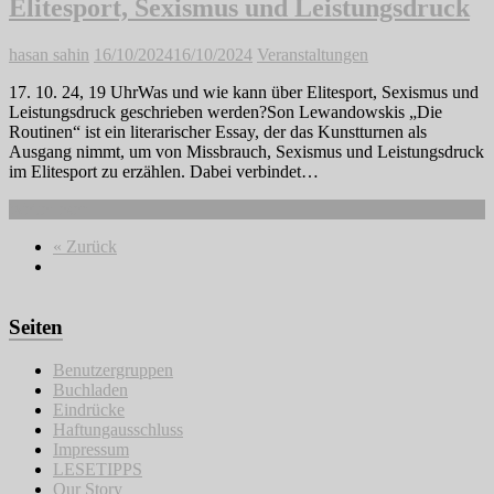
Elitesport, Sexismus und Leistungsdruck
hasan sahin
16/10/2024
16/10/2024
Veranstaltungen
17. 10. 24, 19 UhrWas und wie kann über Elitesport, Sexismus und
Leistungsdruck geschrieben werden?Son Lewandowskis „Die
Routinen“ ist ein literarischer Essay, der das Kunstturnen als
Ausgang nimmt, um von Missbrauch, Sexismus und Leistungsdruck
im Elitesport zu erzählen. Dabei verbindet…
Weiterlesen
« Zurück
Seiten
Benutzergruppen
Buchladen
Eindrücke
Haftungausschluss
Impressum
LESETIPPS
Our Story