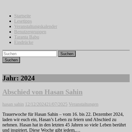
Zum
Inhalt
springen
Startseite
Lesetipps
Veranstaltungskalender
Benutzergruppen
Taranta Babu
Eindrücke
Suchen
Jahr:
2024
Abschied von Hasan Sahin
hasan sahin
12/12/2024
21/07/2025
Veranstaltungen
Trauerwoche für Hasan Sahin – vom 16. bis 22. Dezember 2024,
laden wir euch ein, Hasan’s Leben zu feiern und Abschied zu
nehmen. Hasan hat in den letzten 45 Jahren so viele Leben berührt
und inspiriert. Diese Woche gibt jedem,…