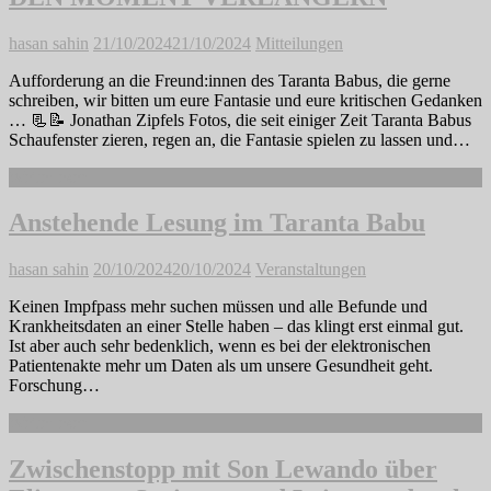
hasan sahin
21/10/2024
21/10/2024
Mitteilungen
Aufforderung an die Freund:innen des Taranta Babus, die gerne
schreiben, wir bitten um eure Fantasie und eure kritischen Gedanken
… 📃📝 Jonathan Zipfels Fotos, die seit einiger Zeit Taranta Babus
Schaufenster zieren, regen an, die Fantasie spielen zu lassen und…
Weiterlesen
Anstehende Lesung im Taranta Babu
hasan sahin
20/10/2024
20/10/2024
Veranstaltungen
Keinen Impfpass mehr suchen müssen und alle Befunde und
Krankheitsdaten an einer Stelle haben – das klingt erst einmal gut.
Ist aber auch sehr bedenklich, wenn es bei der elektronischen
Patientenakte mehr um Daten als um unsere Gesundheit geht.
Forschung…
Weiterlesen
Zwischenstopp mit Son Lewando über