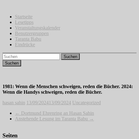
Zum
Inhalt
springen
Startseite
Lesetipps
Veranstaltungskalender
Benutzergruppen
Taranta Babu
Eindrücke
Suchen
1981: Wenn die Menschen schweigen, reden die Bücher. 2024:
Wenn die Handys schweigen, reden die Bücher.
hasan sahin
13/09/2024
13/09/2024
Uncategorized
←
Dortmund Ehrenring an Hasan Sahin
Anstehende Lesung im Taranta Babu
→
Seiten