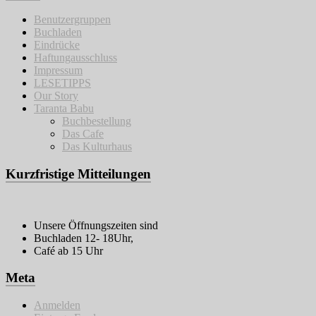
Benutzergruppen
Buchladen
Eindrücke
Haftungausschluss
Impressum
LESETIPPS
Our Story
Taranta Babu
Buchbestellung
Das Cafe
Das Kulturhaus
Kurzfristige Mitteilungen
Unsere Öffnungszeiten sind
Buchladen 12- 18Uhr,
Café ab 15 Uhr
Meta
Anmelden